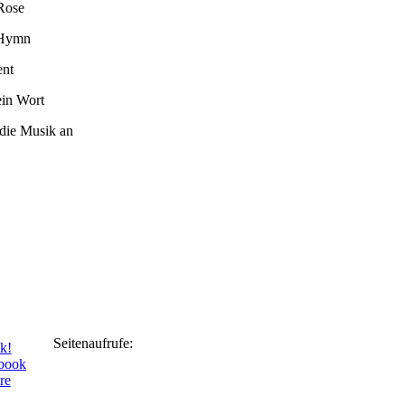
Rose
Hymn
ent
ein Wort
die Musik an
Seitenaufrufe:
k!
ebook
re