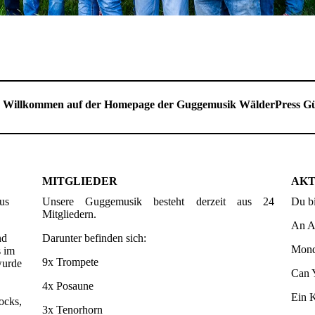
h Willkommen auf der Homepage der Guggemusik WälderPress G
MITGLIEDER
AKT
us
Unsere Guggemusik besteht derzeit aus 24
Du b
Mitgliedern.
An A
nd
Darunter befinden sich:
Mond
s im
9x Trompete
wurde
Can 
,
4x Posaune
Ein 
ocks,
3x Tenorhorn