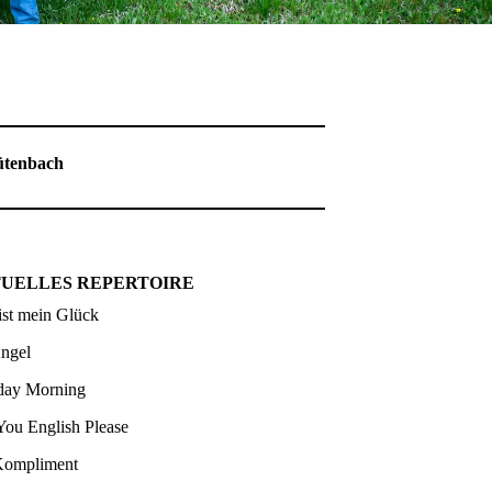
ütenbach
UELLES REPERTOIRE
ist mein Glück
ngel
ay Morning
You English Please
Kompliment